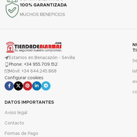
100% GARANTIZADA
MUCHOS BENEFICIOS
N
T
Estamos en Benacazón - Sevilla
t
Phone: +34 955.709.152
Móvil: +34 644.245.868
la
Configurar cookies
av
c
DATOS IMPORTANTES
Aviso legal
Contacto
Formas de Pago