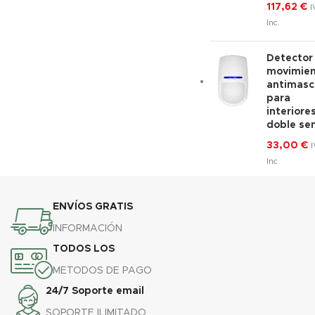
117,62
€
I
Inc.
Detector
movimie
antimasc
para
interiore
doble se
33,00
€
I
Inc.
ENVÍOS GRATIS
INFORMACIÓN
TODOS LOS
METODOS DE PAGO
24/7 Soporte email
SOPORTE ILIMITADO