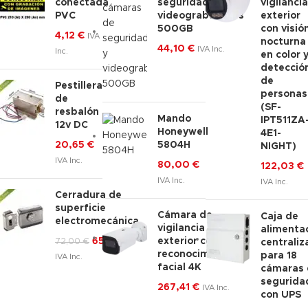
conectada
seguridad y
vigilancia
PVC
videograbadores
exterior
500GB
con visió
4,12
€
IVA
nocturna
44,10
€
IVA Inc.
Inc.
en color 
detecció
de
Pestillera
personas
de
(SF-
resbalón
Mando
IPT511ZA
12v DC
Honeywell
4E1-
20,65
€
5804H
NIGHT)
IVA Inc.
80,00
€
122,03
€
IVA Inc.
IVA Inc.
Cerradura de
superficie
Cámara de
Caja de
electromecánica
vigilancia
alimenta
65,00
€
exterior con
72,00
€
centraliz
reconocimiento
para 18
IVA Inc.
facial 4K
cámaras 
segurida
267,41
€
IVA Inc.
con UPS