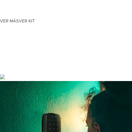
de que sea
demasiado tarde
VER MÁS
VER KIT
Switch POE al mejor precio
Los mejores accesorios
para CCTV IP