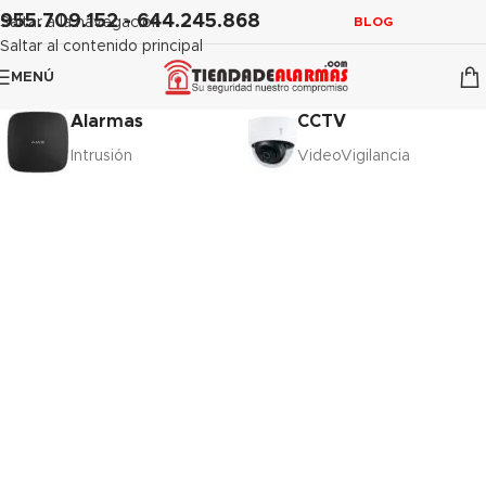
contenido
955.709.152 - 644.245.868
Saltar a la navegación
BLOG
Saltar al contenido principal
MENÚ
Alarmas
CCTV
Intrusión
VideoVigilancia
Tranquilidad en cada momento
Detecta el peligro antes